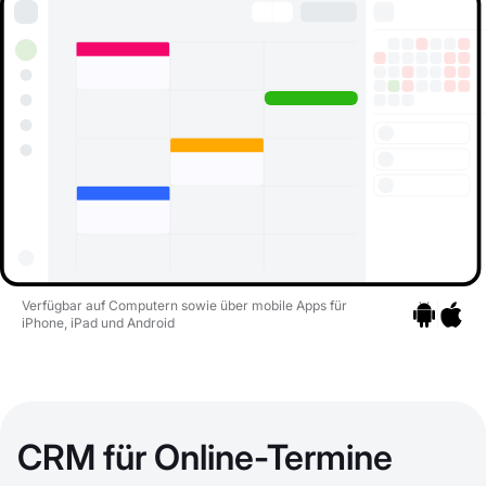
Verfügbar auf Computern sowie über mobile Apps für
iPhone, iPad und Android
Zu den Apps
Zu den 
CRM für Online-Termine