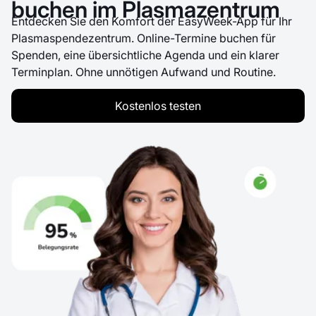
buchen im Plasmazentrum
Entdecken Sie den Komfort der EasyWeek-App für Ihr
Plasmaspendezentrum. Online-Termine buchen für
Spenden, eine übersichtliche Agenda und ein klarer
Terminplan. Ohne unnötigen Aufwand und Routine.
Kostenlos testen