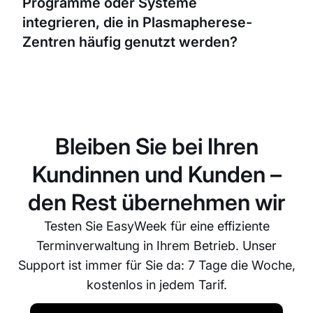
Programme oder Systeme
gehen, damit Sie frühzeitig planen und
nachbestellen können.
integrieren, die in Plasmapherese-
Zentren häufig genutzt werden?
Ja, EasyWeek kann mit verschiedenen
Drittanbieter-Apps und Tools integriert werden,
darunter Google Kalender, CRM-Systeme und
Zahlungsanbieter. So entsteht ein nahtloser
Bleiben Sie bei Ihren
Datenfluss zwischen unterschiedlichen Bereichen
Ihres Betriebs.
Kundinnen und Kunden –
den Rest übernehmen wir
Testen Sie EasyWeek für eine effiziente
Terminverwaltung in Ihrem Betrieb. Unser
Support ist immer für Sie da: 7 Tage die Woche,
kostenlos in jedem Tarif.