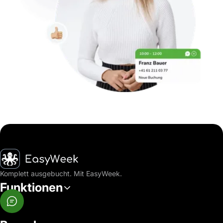
Startseite
Komplett ausgebucht. Mit EasyWeek.
Funktionen