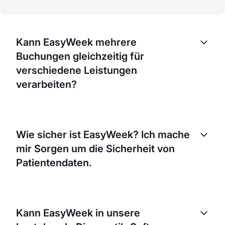
Kann EasyWeek mehrere
Buchungen gleichzeitig für
verschiedene Leistungen
verarbeiten?
Ja, EasyWeek kann mehrere Buchungen
gleichzeitig für verschiedene Leistungen
Wie sicher ist EasyWeek? Ich mache
verarbeiten. Das System ist darauf ausgelegt,
mir Sorgen um die Sicherheit von
komplexe Buchungsszenarien zu verwalten, damit
Ihr Diagnostikzentrum effizient arbeiten kann.
Patientendaten.
EasyWeek priorisiert Datensicherheit. Wir halten
uns an strenge Branchenstandards, um die
Kann EasyWeek in unsere
Sicherheit aller Daten zu gewährleisten,