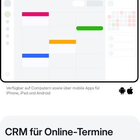
Verfügbar auf Computern sowie über mobile Apps für
iPhone, iPad und Android
Zu den Apps
Zu den 
CRM für Online-Termine