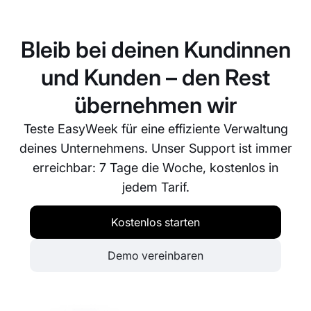
der Anzahl der Nachrichten ab. Im Basistarif ist eine
bestimmte Anzahl kostenloser SMS enthalten,
zusätzliche Nachrichten werden separat
Bleib bei deinen Kundinnen
verrechnet.
und Kunden – den Rest
übernehmen wir
Teste EasyWeek für eine effiziente Verwaltung
deines Unternehmens. Unser Support ist immer
erreichbar: 7 Tage die Woche, kostenlos in
jedem Tarif.
Kostenlos starten
Demo vereinbaren