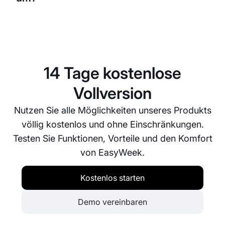
müssen.
Mit EasyWeek können Sie eigene Regeln für
Stornierungen und Umbuchungen festlegen.
Kundinnen und Kunden können Termine über die
Plattform einfach stornieren oder umbuchen, und
14 Tage kostenlose
Sie erhalten sofort eine Benachrichtigung. So bleibt
die Terminverwaltung auch bei Änderungen
Vollversion
unkompliziert.
Nutzen Sie alle Möglichkeiten unseres Produkts
völlig kostenlos und ohne Einschränkungen.
Testen Sie Funktionen, Vorteile und den Komfort
von EasyWeek.
Kostenlos starten
Demo vereinbaren