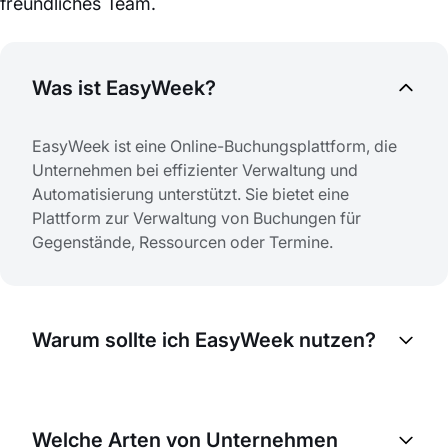
freundliches Team.
Was ist EasyWeek?
EasyWeek ist eine Online-Buchungsplattform, die
Unternehmen bei effizienter Verwaltung und
Automatisierung unterstützt. Sie bietet eine
Plattform zur Verwaltung von Buchungen für
Gegenstände, Ressourcen oder Termine.
Warum sollte ich EasyWeek nutzen?
EasyWeek hilft Ihnen, Buchungsprozesse zu
optimieren, manuelle Arbeit zu reduzieren und Ihre
Welche Arten von Unternehmen
Abläufe zu verbessern. So können Sie Ressourcen