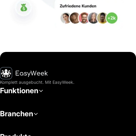
Startseite
Komplett ausgebucht. Mit EasyWeek.
Funktionen
Branchen