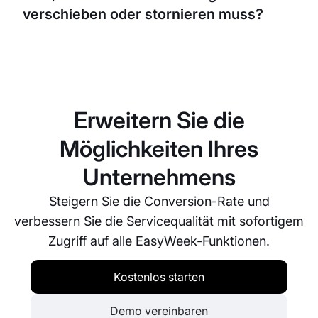
verschieben oder stornieren muss?
oder Doppelbuchungen.
EasyWeek macht das Verschieben oder Stornieren
von Buchungen einfach. Sie können dies direkt in
der Plattform erledigen, und alle Änderungen
werden automatisch in allen synchronisierten
Erweitern Sie die
Kalendern aktualisiert.
Möglichkeiten Ihres
Unternehmens
Steigern Sie die Conversion-Rate und
verbessern Sie die Servicequalität mit sofortigem
Zugriff auf alle EasyWeek-Funktionen.
Kostenlos starten
Demo vereinbaren