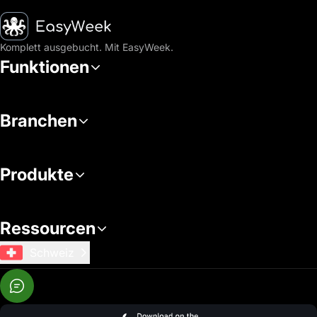
Startseite
Komplett ausgebucht. Mit EasyWeek.
Funktionen
Branchen
Produkte
Ressourcen
Schweiz