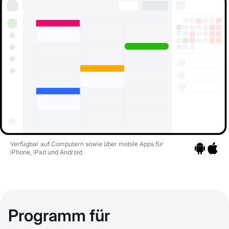
Verfügbar auf Computern sowie über mobile Apps für
iPhone, iPad und Android
Zu den Apps
Zu den 
Programm für