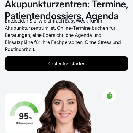
Akupunkturzentren: Termine,
Patientendossiers, Agenda
Entdecken Sie, wie einfach EasyWeek für Ihr
Akupunkturzentrum ist. Online-Termine buchen für
Beratungen, eine übersichtliche Agenda und
Einsatzpläne für Ihre Fachpersonen. Ohne Stress und
Routinearbeit.
Kostenlos starten