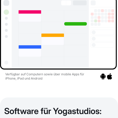
Verfügbar auf Computern sowie über mobile Apps für
iPhone, iPad und Android
Zu den Apps
Zu den 
Software für Yogastudios: