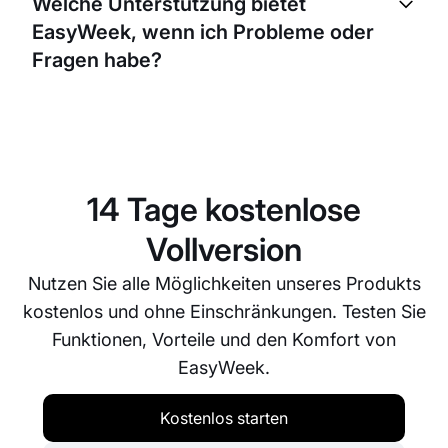
Welche Unterstützung bietet
Kundinnen und Kunden mehrere Sessions auf
EasyWeek, wenn ich Probleme oder
einmal kaufen oder für einen bestimmten Zeitraum
abonnieren – das schafft Flexibilität und fördert die
Fragen habe?
Bindung.
Wir legen Wert auf zuverlässigen Support. Sie
erreichen unseren Kundendienst per E-Mail, Telefon
oder Live-Chat. Wir bemühen uns, Anliegen so
schnell wie möglich zu lösen und Ihre Fragen zu
14 Tage kostenlose
beantworten.
Vollversion
Nutzen Sie alle Möglichkeiten unseres Produkts
kostenlos und ohne Einschränkungen. Testen Sie
Funktionen, Vorteile und den Komfort von
EasyWeek.
Kostenlos starten