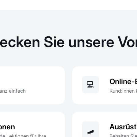
ecken Sie unsere Vor
Online
💻
ganz einfach
Kund:innen 
ionen
Ausrüst
🛹
e Lektionen für Ihre
Behalten Si