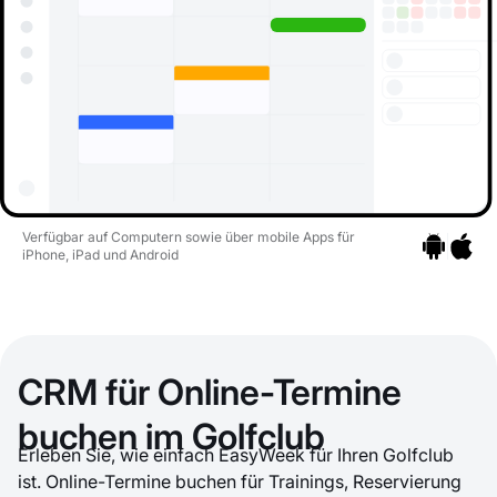
Verfügbar auf Computern sowie über mobile Apps für
iPhone, iPad und Android
Zu den Apps
Zu den 
CRM für Online-Termine
buchen im Golfclub
Erleben Sie, wie einfach EasyWeek für Ihren Golfclub
ist. Online-Termine buchen für Trainings, Reservierung