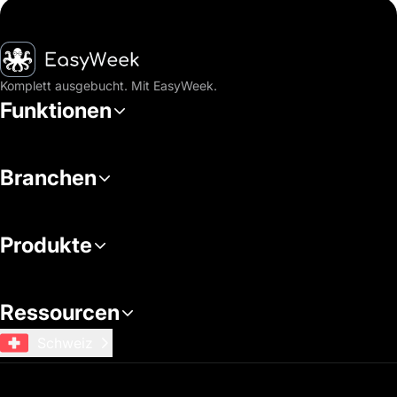
Startseite
Komplett ausgebucht. Mit EasyWeek.
Funktionen
Branchen
Produkte
Ressourcen
Schweiz