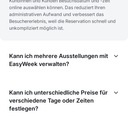
Kundinnen und Kunden Besuchsdatum und -zeit
online auswählen können. Das reduziert Ihren
administrativen Aufwand und verbessert das
Besuchererlebnis, weil die Reservation schnell und
unkompliziert möglich ist.
Kann ich mehrere Ausstellungen mit
EasyWeek verwalten?
Absolut. EasyWeek ist dafür ausgelegt, viele
Buchungen für verschiedene Ausstellungen zu
Kann ich unterschiedliche Preise für
verwalten. Sie steuern alle Ausstellungen zentral an
verschiedene Tage oder Zeiten
einem Ort und machen Ihre Abläufe effizienter.
festlegen?
Ja. Mit EasyWeek können Sie Ihre Preise nach