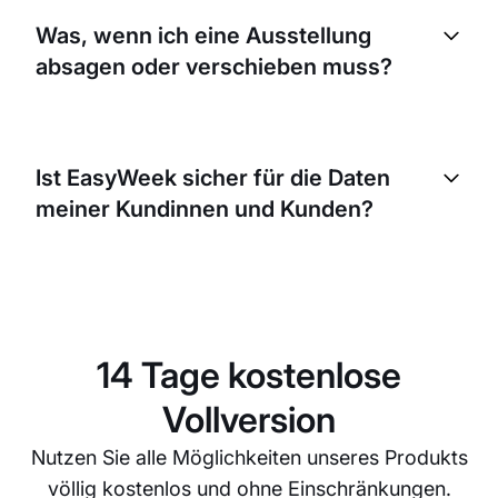
Tagen und Zeiten konfigurieren. So passen Sie die
Was, wenn ich eine Ausstellung
Tarife an Spitzen- und Nebenzeiten an und
absagen oder verschieben muss?
maximieren Ihren Umsatz.
Mit EasyWeek können Sie Ausstellungen einfach
absagen oder verschieben. Alle Personen mit
Ist EasyWeek sicher für die Daten
Reservation werden über die Plattform informiert –
meiner Kundinnen und Kunden?
das spart Zeit und sorgt für klare Kommunikation.
Absolut. EasyWeek nimmt Sicherheit sehr ernst. Alle
Daten werden verschlüsselt und sicher gespeichert,
und wir halten alle relevanten
Datenschutzvorgaben ein, um die Informationen
14 Tage kostenlose
Ihrer Kundinnen und Kunden zu schützen.
Vollversion
Nutzen Sie alle Möglichkeiten unseres Produkts
völlig kostenlos und ohne Einschränkungen.