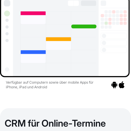
Verfügbar auf Computern sowie über mobile Apps für
iPhone, iPad und Android
Zu den Apps
Zu den 
CRM für Online-Termine