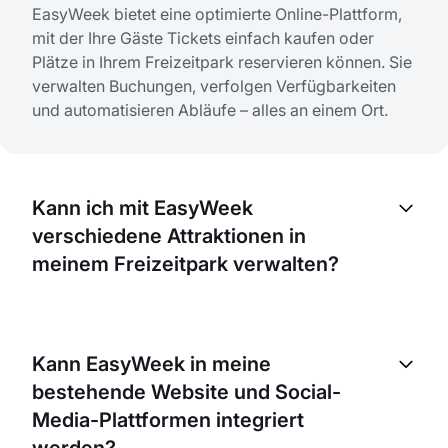
EasyWeek bietet eine optimierte Online-Plattform,
mit der Ihre Gäste Tickets einfach kaufen oder
Plätze in Ihrem Freizeitpark reservieren können. Sie
verwalten Buchungen, verfolgen Verfügbarkeiten
und automatisieren Abläufe – alles an einem Ort.
Kann ich mit EasyWeek
verschiedene Attraktionen in
meinem Freizeitpark verwalten?
Ja. Mit EasyWeek können Sie unterschiedliche
Attraktionen in Ihrem Park verwalten. Sie richten für
Kann EasyWeek in meine
jede Attraktion eine eigene Buchungsseite ein,
bestehende Website und Social-
verwalten die Zeitpläne separat und verfolgen die
Performance.
Media-Plattformen integriert