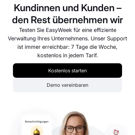
Analytics Ihre Marketingaktivitäten nachverfolgen
Kundinnen und Kunden –
und gezielt optimieren.
den Rest übernehmen wir
Testen Sie EasyWeek für eine effiziente
Verwaltung Ihres Unternehmens. Unser Support
ist immer erreichbar: 7 Tage die Woche,
kostenlos in jedem Tarif.
Kostenlos starten
Demo vereinbaren