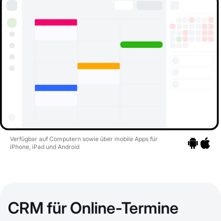
Verfügbar auf Computern sowie über mobile Apps für
iPhone, iPad und Android
Zu den Apps
Zu den 
CRM für Online-Termine