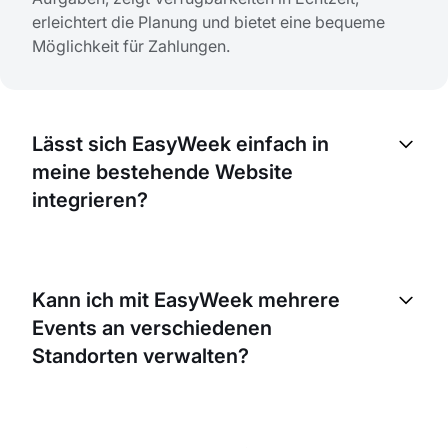
erleichtert die Planung und bietet eine bequeme
Möglichkeit für Zahlungen.
Lässt sich EasyWeek einfach in
meine bestehende Website
integrieren?
Absolut! EasyWeek ist so entwickelt, dass es sich
leicht in Ihre bestehende Website integrieren lässt.
Kann ich mit EasyWeek mehrere
Wir stellen eine einfache, verständliche Anleitung
Events an verschiedenen
bereit, die Sie Schritt für Schritt durch die
Integration führt.
Standorten verwalten?
Ja, mit EasyWeek können Sie mehrere Events an
unterschiedlichen Standorten verwalten. Unser