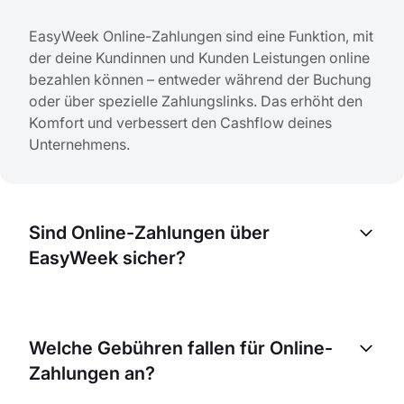
EasyWeek Online-Zahlungen sind eine Funktion, mit
der deine Kundinnen und Kunden Leistungen online
bezahlen können – entweder während der Buchung
oder über spezielle Zahlungslinks. Das erhöht den
Komfort und verbessert den Cashflow deines
Unternehmens.
Sind Online-Zahlungen über
EasyWeek sicher?
Ja, alle Online-Zahlungen über EasyWeek sind
vollständig sicher. Wir nutzen moderne
Welche Gebühren fallen für Online-
Verschlüsselungstechnologien und arbeiten mit
Zahlungen an?
zuverlässigen Zahlungsanbietern, die internationale
Sicherheitsstandards erfüllen.