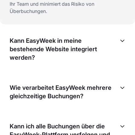
Ihr Team und minimiert das Risiko von
Überbuchungen.
Kann EasyWeek in meine
bestehende Website integriert
werden?
Ja, EasyWeek lässt sich einfach in Ihre bestehende
Website integrieren. Sie erhalten ein
Wie verarbeitet EasyWeek mehrere
benutzerfreundliches Widget, das Sie auf Ihrer
gleichzeitige Buchungen?
Website einbinden können, damit Gäste direkt auf
Ihrer Website buchen können.
EasyWeek verfügt über ein fortschrittliches System,
das mehrere Buchungen nahtlos verarbeitet. Es
Kann ich alle Buchungen über die
aktualisiert sich in Echtzeit, verhindert
EasyWeek-Plattform verfolgen und