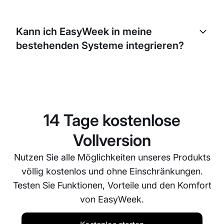
EasyWeek nimmt Datensicherheit sehr ernst. Wir
verwenden moderne Verschlüsselungstechnologien
Kann ich EasyWeek in meine
und halten strenge Sicherheitsprotokolle ein, um die
bestehenden Systeme integrieren?
sichere Speicherung und den Schutz all Ihrer
Unternehmensinformationen zu gewährleisten.
Ja, EasyWeek lässt sich einfach in verschiedene
gängige Systeme integrieren. Unser Support-Team
unterstützt Sie gerne beim Integrationsprozess.
14 Tage kostenlose
Vollversion
Nutzen Sie alle Möglichkeiten unseres Produkts
völlig kostenlos und ohne Einschränkungen.
Testen Sie Funktionen, Vorteile und den Komfort
von EasyWeek.