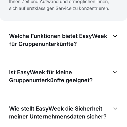
Ihnen Zeit und Aufwand und ermöglichen Ihnen,
sich auf erstklassigen Service zu konzentrieren.
Welche Funktionen bietet EasyWeek
für Gruppenunterkünfte?
EasyWeek bietet Funktionen wie automatisierte
Buchungen, Verfügbarkeitsprüfung in Echtzeit,
Ist EasyWeek für kleine
Erinnerungen und Benachrichtigungen, Tools zur
Gruppenunterkünfte geeignet?
Kundenverwaltung sowie detaillierte Berichte. All
diese Funktionen sind darauf ausgelegt, Ihre
Abläufe zu optimieren und die Kundenzufriedenheit
Absolut! EasyWeek ist für Unternehmen jeder
zu steigern.
Grösse konzipiert. Unsere flexible und skalierbare
Wie stellt EasyWeek die Sicherheit
Plattform lässt sich an die Bedürfnisse kleiner und
meiner Unternehmensdaten sicher?
grosser Gruppenunterkünfte anpassen.