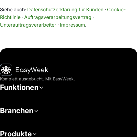
Siehe auch:
Datenschutzerklärung für Kunden
·
Cookie-
Richtlinie
·
Auftragsverarbeitungsvertrag
·
Unterauftragsverarbeiter
·
Impressum
.
Startseite
Komplett ausgebucht. Mit EasyWeek.
Funktionen
Branchen
Produkte