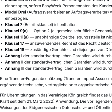
einbezogen, sofern EasyWeek Personendaten des Kunden i
Modul Drei
(Auftragsverarbeiter an Auftragsverarbeiter) 
einbezogen.
Klausel 7
(Beitrittsklausel) ist enthalten.
Klausel 9(a)
— Option 2 (allgemeine schriftliche Genehm
Klausel 11(a)
— unabhängige Streitbeilegungsstelle ist
ni
Klausel 17
— anzuwendendes Recht ist das Recht Deutsch
Klausel 18
— zuständige Gerichte sind diejenigen von Düs
Anhang I
der standardvertraglichen Garantien wird durch 
Anhang II
der standardvertraglichen Garantien wird durch
Anhang III
der standardvertraglichen Garantien wird durch
Eine Transfer-Folgenabschätzung (Transfer Impact Assessme
ergänzende technische, vertragliche oder organisatorische
Für Übermittlungen in das Vereinigte Königreich findet das
Kraft seit dem 21. März 2022) Anwendung. Die vorliegende
Weisungen des Eidgenössischen Datenschutz- und Öffentlic