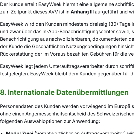
Der Kunde erteilt EasyWeek hiermit eine allgemeine schriftl
zum Zeitpunkt dieses AVV ist in
Anhang III
aufgeführt und wi
EasyWeek wird den Kunden mindestens dreissig (30) Tage im
und zwar über das In-App-Benachrichtigungscenter sowie, so
Benachrichtigung aus nachvollziehbaren, dokumentierten dat
der Kunde die Geschäftlichen Nutzungsbedingungen hinsichtlic
Rückerstattung der im Voraus bezahlten Gebühren für die ve
EasyWeek legt jedem Unterauftragsverarbeiter durch schriftl
festgelegten. EasyWeek bleibt dem Kunden gegenüber für die 
8. Internationale Datenübermittlungen
Personendaten des Kunden werden vorwiegend im Europäisc
ohne einen Angemessenheitsentscheid des Schweizerischen 
folgenden Auswahloptionen zur Anwendung:
Modul Zwei
(Verantwortlicher an Auftragsverarbeiter) 