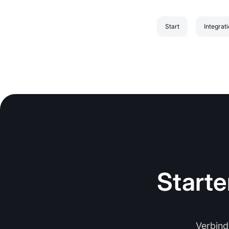
Start
Integrat
Starte
Verbind