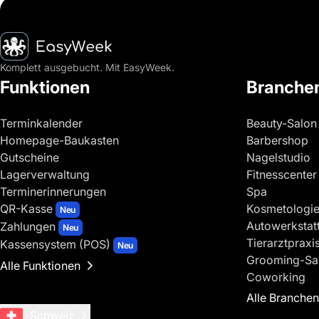
Startseite
Komplett ausgebucht. Mit EasyWeek.
Funktionen
Branche
Terminkalender
Beauty-Salon
Homepage-Baukasten
Barbershop
Gutscheine
Nagelstudio
Lagerverwaltung
Fitnesscenter
Terminerinnerungen
Spa
QR-Kasse
Kosmetologi
Neu
Autowerkstat
Zahlungen
Neu
Tierarztpraxi
Kassensystem (POS)
Neu
Grooming-Sa
Alle Funktionen
Coworking
Alle Branchen
Schweiz