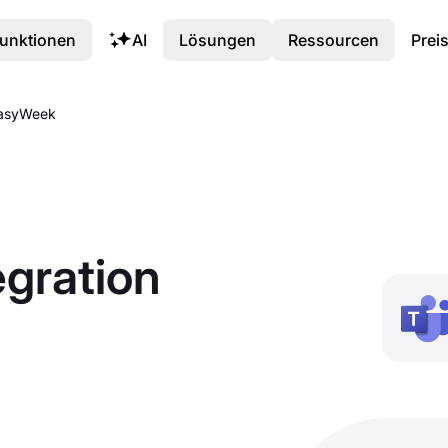
unktionen
AI
Lösungen
Ressourcen
Prei
EasyWeek
egration