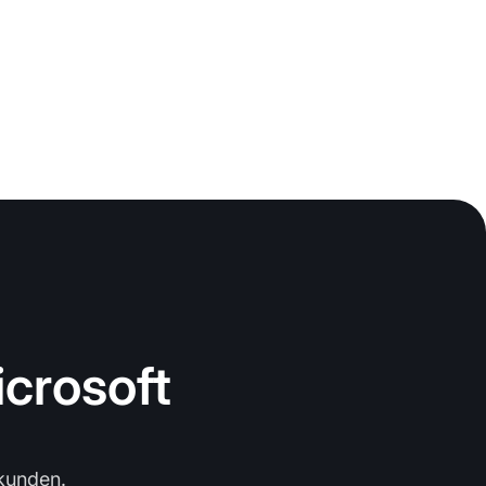
icrosoft
kunden.