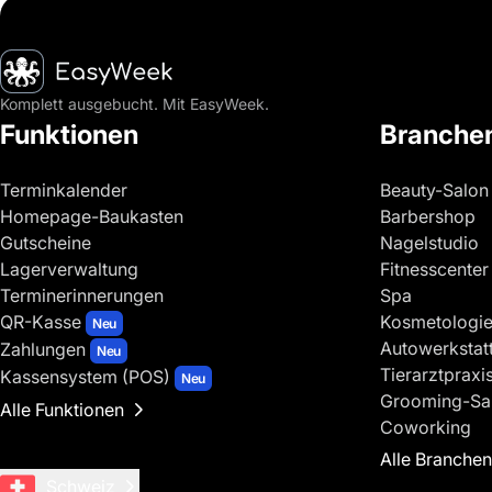
Startseite
Komplett ausgebucht. Mit EasyWeek.
Funktionen
Branche
Terminkalender
Beauty-Salon
Homepage-Baukasten
Barbershop
Gutscheine
Nagelstudio
Lagerverwaltung
Fitnesscenter
Terminerinnerungen
Spa
QR-Kasse
Kosmetologi
Neu
Autowerkstat
Zahlungen
Neu
Tierarztpraxi
Kassensystem (POS)
Neu
Grooming-Sa
Alle Funktionen
Coworking
Alle Branchen
Schweiz