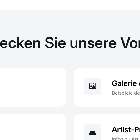
ecken Sie unsere Vor
Galerie 
🖼️
Beispiele de
Artist-P
👥
Infos zu Art