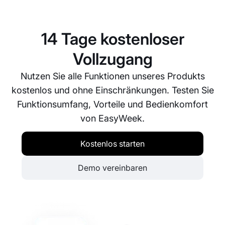
unkompliziert mit vielen beliebten Software-
Plattformen integrieren lässt. Wenn Sie konkrete
Integrationsanforderungen haben, kontaktieren Sie
14 Tage kostenloser
uns – wir helfen Ihnen gerne weiter.
Vollzugang
Nutzen Sie alle Funktionen unseres Produkts
kostenlos und ohne Einschränkungen. Testen Sie
Funktionsumfang, Vorteile und Bedienkomfort
von EasyWeek.
Kostenlos starten
Demo vereinbaren