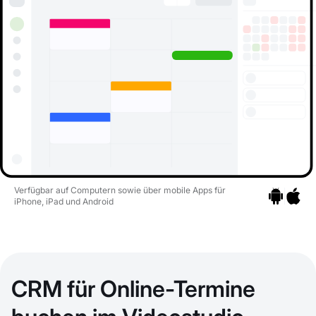
Verfügbar auf Computern sowie über mobile Apps für
iPhone, iPad und Android
Zu den Apps
Zu den 
CRM für Online-Termine